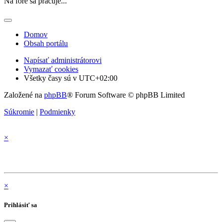
Na fóre sa pracuje...
Domov
Obsah portálu
Napísať administrátorovi
Vymazať cookies
Všetky časy sú v
UTC+02:00
Založené na
phpBB
® Forum Software © phpBB Limited
Súkromie
|
Podmienky
×
×
Prihlásiť sa