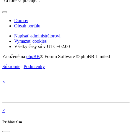
Na fóre sa pracuje...
Domov
Obsah portálu
Napísať administrátorovi
Vymazať cookies
Všetky časy sú v
UTC+02:00
Založené na
phpBB
® Forum Software © phpBB Limited
Súkromie
|
Podmienky
×
×
Prihlásiť sa