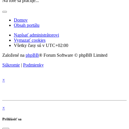
Na fóre sa pracuje...
Domov
Obsah portálu
Napísať administrátorovi
Vymazať cookies
Všetky časy sú v
UTC+02:00
Založené na
phpBB
® Forum Software © phpBB Limited
Súkromie
|
Podmienky
×
×
Prihlásiť sa