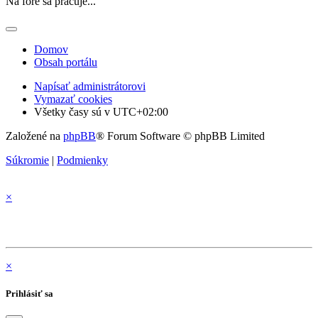
Na fóre sa pracuje...
Domov
Obsah portálu
Napísať administrátorovi
Vymazať cookies
Všetky časy sú v
UTC+02:00
Založené na
phpBB
® Forum Software © phpBB Limited
Súkromie
|
Podmienky
×
×
Prihlásiť sa