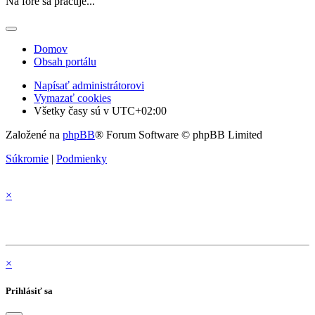
Na fóre sa pracuje...
Domov
Obsah portálu
Napísať administrátorovi
Vymazať cookies
Všetky časy sú v
UTC+02:00
Založené na
phpBB
® Forum Software © phpBB Limited
Súkromie
|
Podmienky
×
×
Prihlásiť sa