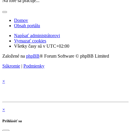
Na fóre sa pracuje...
Domov
Obsah portálu
Napísať administrátorovi
Vymazať cookies
Všetky časy sú v
UTC+02:00
Založené na
phpBB
® Forum Software © phpBB Limited
Súkromie
|
Podmienky
×
×
Prihlásiť sa