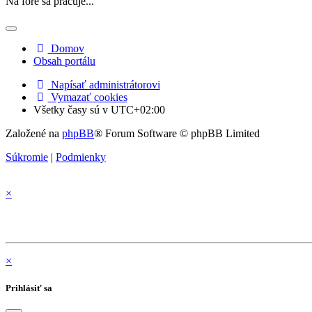
Na fóre sa pracuje...
Domov
Obsah portálu
Napísať administrátorovi
Vymazať cookies
Všetky časy sú v
UTC+02:00
Založené na
phpBB
® Forum Software © phpBB Limited
Súkromie
|
Podmienky
×
×
Prihlásiť sa