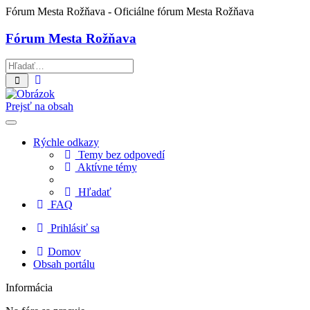
Fórum Mesta Rožňava
- Oficiálne fórum Mesta Rožňava
Fórum Mesta Rožňava
Rozšírené
Hľadať
vyhľadávanie
Prejsť na obsah
Rýchle odkazy
Temy bez odpovedí
Aktívne témy
Hľadať
FAQ
Prihlásiť sa
Domov
Obsah portálu
Informácia