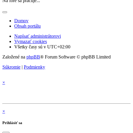
Na fóre sa pracuje...
Domov
Obsah portálu
Napísať administrátorovi
Vymazať cookies
Všetky časy sú v
UTC+02:00
Založené na
phpBB
® Forum Software © phpBB Limited
Súkromie
|
Podmienky
×
×
Prihlásiť sa