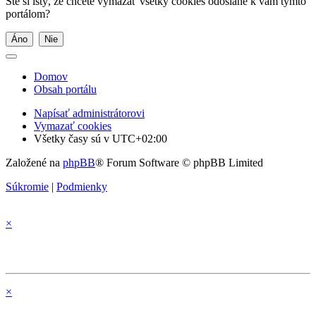
Ste si istý, že chcete vymazať všetky cookies odoslané k vám týmto
portálom?
Domov
Obsah portálu
Napísať administrátorovi
Vymazať cookies
Všetky časy sú v
UTC+02:00
Založené na
phpBB
® Forum Software © phpBB Limited
Súkromie
|
Podmienky
×
×