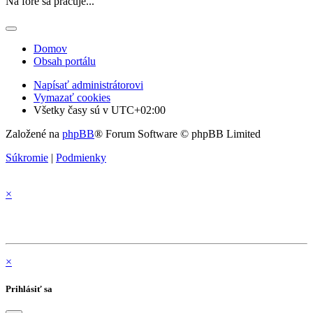
Na fóre sa pracuje...
Domov
Obsah portálu
Napísať administrátorovi
Vymazať cookies
Všetky časy sú v
UTC+02:00
Založené na
phpBB
® Forum Software © phpBB Limited
Súkromie
|
Podmienky
×
×
Prihlásiť sa