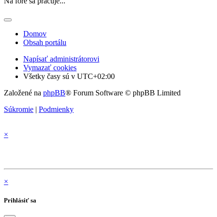
Na fóre sa pracuje...
Domov
Obsah portálu
Napísať administrátorovi
Vymazať cookies
Všetky časy sú v
UTC+02:00
Založené na
phpBB
® Forum Software © phpBB Limited
Súkromie
|
Podmienky
×
×
Prihlásiť sa