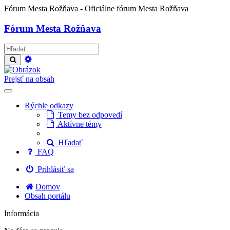
Fórum Mesta Rožňava
- Oficiálne fórum Mesta Rožňava
Fórum Mesta Rožňava
Rozšírené
Hľadať
vyhľadávanie
Prejsť na obsah
Rýchle odkazy
Temy bez odpovedí
Aktívne témy
Hľadať
FAQ
Prihlásiť sa
Domov
Obsah portálu
Informácia