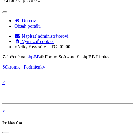
Na fóre sa pracuje...
Domov
Obsah portálu
Napísať administrátorovi
Vymazať cookies
Všetky časy sú v
UTC+02:00
Založené na
phpBB
® Forum Software © phpBB Limited
Súkromie
|
Podmienky
×
×
Prihlásiť sa