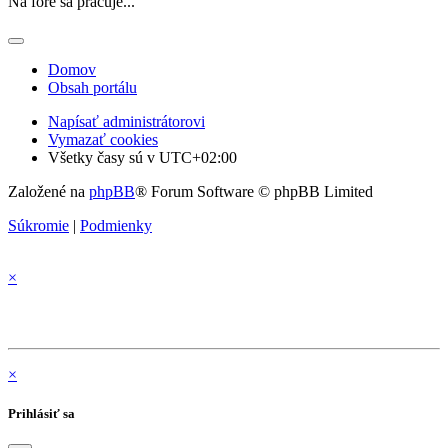
Na fóre sa pracuje...
Domov
Obsah portálu
Napísať administrátorovi
Vymazať cookies
Všetky časy sú v
UTC+02:00
Založené na
phpBB
® Forum Software © phpBB Limited
Súkromie
|
Podmienky
×
×
Prihlásiť sa