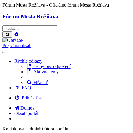
Fórum Mesta Rožňava
- Oficiálne fórum Mesta Rožňava
Fórum Mesta Rožňava
Rozšírené
Hľadať
vyhľadávanie
Prejsť na obsah
Rýchle odkazy
Temy bez odpovedí
Aktívne témy
Hľadať
FAQ
Prihlásiť sa
Domov
Obsah portálu
Kontaktovať administrátora portálu