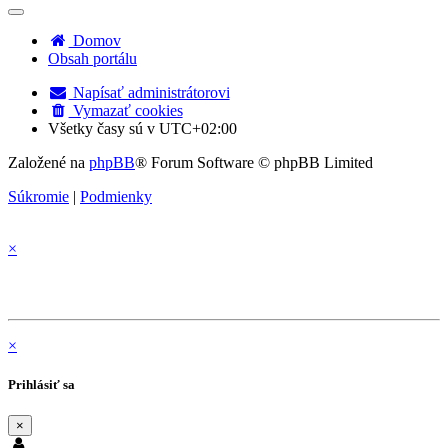
adresa
pre
Domov
odpovede
Obsah portálu
bude
nastavená
vaša
Napísať administrátorovi
emailová
Vymazať cookies
adresa.
Všetky časy sú v
UTC+02:00
Založené na
phpBB
® Forum Software © phpBB Limited
Súkromie
|
Podmienky
×
×
Prihlásiť sa
×
Používateľské