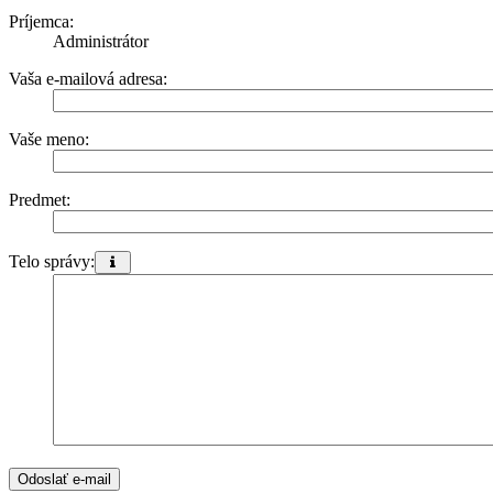
Príjemca:
Administrátor
Vaša e-mailová adresa:
Vaše meno:
Predmet:
Telo správy:
Táto
správa
bude
odoslaná
ako
obyčajný
text
a
nevkladajte
žiaden
kód
HTML
ani
BBCode.
Ako