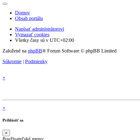
Domov
Obsah portálu
Napísať administrátorovi
Vymazať cookies
Všetky časy sú v
UTC+02:00
Založené na
phpBB
® Forum Software © phpBB Limited
Súkromie
|
Podmienky
×
×
Prihlásiť sa
×
Používateľské meno: