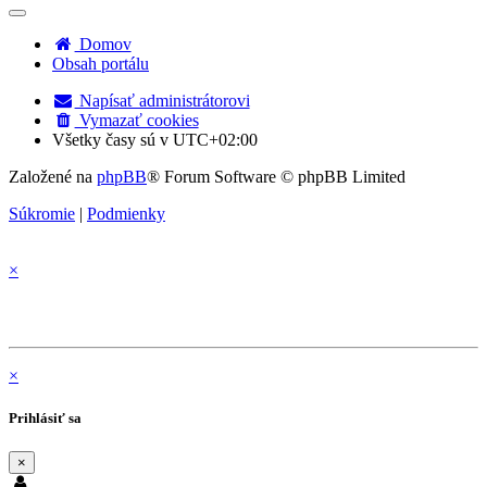
adresa
pre
Domov
odpovede
Obsah portálu
bude
nastavená
vaša
Napísať administrátorovi
emailová
Vymazať cookies
adresa.
Všetky časy sú v
UTC+02:00
Založené na
phpBB
® Forum Software © phpBB Limited
Súkromie
|
Podmienky
×
×
Prihlásiť sa
×
Používateľské