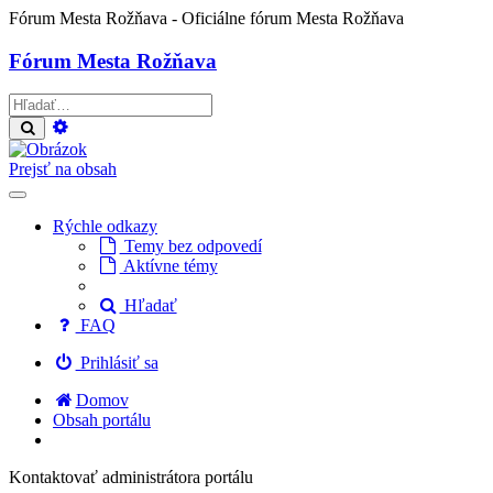
Fórum Mesta Rožňava
- Oficiálne fórum Mesta Rožňava
Fórum Mesta Rožňava
Rozšírené
Hľadať
vyhľadávanie
Prejsť na obsah
Rýchle odkazy
Temy bez odpovedí
Aktívne témy
Hľadať
FAQ
Prihlásiť sa
Domov
Obsah portálu
Kontaktovať administrátora portálu