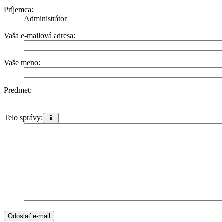
Príjemca:
Administrátor
Vaša e-mailová adresa:
Vaše meno:
Predmet:
Telo správy:
Táto
správa
bude
odoslaná
ako
obyčajný
text
a
nevkladajte
žiaden
kód
HTML
ani
BBCode.
Ako