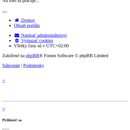
Na fóre sa pracuje...
Domov
Obsah portálu
Napísať administrátorovi
Vymazať cookies
Všetky časy sú v
UTC+02:00
Založené na
phpBB
® Forum Software © phpBB Limited
Súkromie
|
Podmienky
×
×
Prihlásiť sa