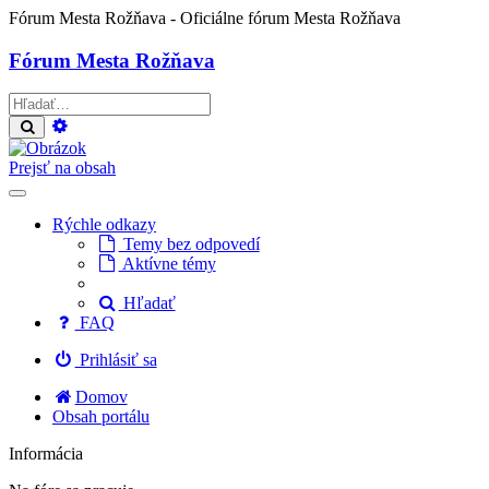
Fórum Mesta Rožňava
- Oficiálne fórum Mesta Rožňava
Fórum Mesta Rožňava
Rozšírené
Hľadať
vyhľadávanie
Prejsť na obsah
Rýchle odkazy
Temy bez odpovedí
Aktívne témy
Hľadať
FAQ
Prihlásiť sa
Domov
Obsah portálu
Informácia