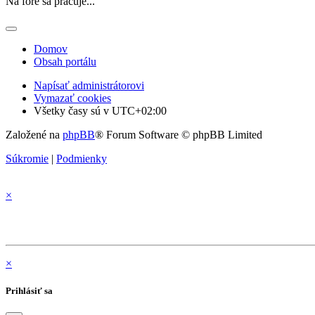
Na fóre sa pracuje...
Domov
Obsah portálu
Napísať administrátorovi
Vymazať cookies
Všetky časy sú v
UTC+02:00
Založené na
phpBB
® Forum Software © phpBB Limited
Súkromie
|
Podmienky
×
×
Prihlásiť sa