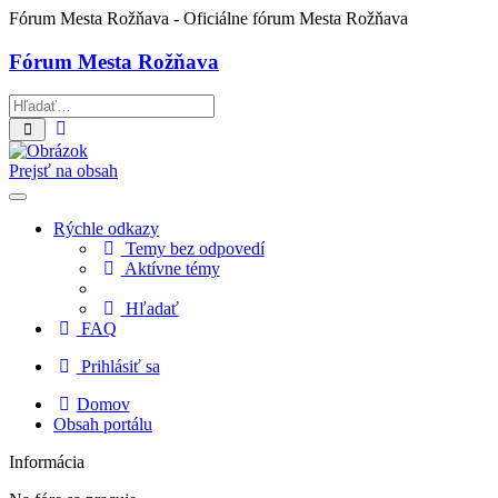
Fórum Mesta Rožňava
- Oficiálne fórum Mesta Rožňava
Fórum Mesta Rožňava
Rozšírené
Hľadať
vyhľadávanie
Prejsť na obsah
Rýchle odkazy
Temy bez odpovedí
Aktívne témy
Hľadať
FAQ
Prihlásiť sa
Domov
Obsah portálu
Informácia