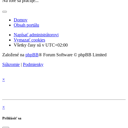
Na fóre sa pracuje...
Domov
Obsah portálu
Napísať administrátorovi
Vymazať cookies
Všetky časy sú v
UTC+02:00
Založené na
phpBB
® Forum Software © phpBB Limited
Súkromie
|
Podmienky
×
×
Prihlásiť sa