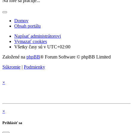
Na fóre sa pracuje...
Domov
Obsah portálu
Napísať administrátorovi
Vymazať cookies
Všetky časy sú v
UTC+02:00
Založené na
phpBB
® Forum Software © phpBB Limited
Súkromie
|
Podmienky
×
×
Prihlásiť sa