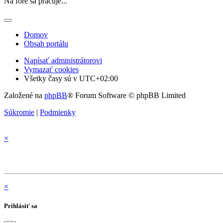
Na fóre sa pracuje...
Domov
Obsah portálu
Napísať administrátorovi
Vymazať cookies
Všetky časy sú v
UTC+02:00
Založené na
phpBB
® Forum Software © phpBB Limited
Súkromie
|
Podmienky
×
×
Prihlásiť sa